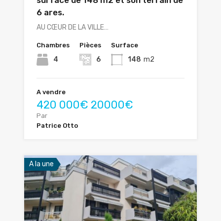
surface de 148 m2 et son terrain de
6 ares.
AU CŒUR DE LA VILLE…
Chambres
Pièces
Surface
4
6
148
m2
A vendre
420 000€ 20000€
Par
Patrice Otto
A la une