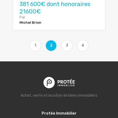
381 600€ dont honoraires
21600€
Par
Michel Brion
1
2
3
4
Achat, vente et location de biens immobiliers
Protée Immobilier