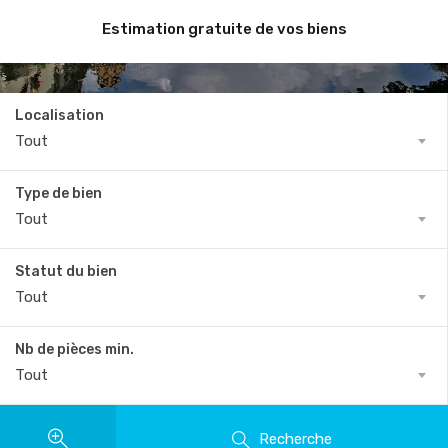
Besoin d’une agence à l’écoute, disponible et dynamique
Vente de maisons et appartements dans le Bas-Rhin
Achat / Vente / Location de biens immobiliers
Estimation gratuite de vos biens
?
Localisation
Tout
Type de bien
Tout
Statut du bien
Tout
Nb de pièces min.
Tout
Recherche