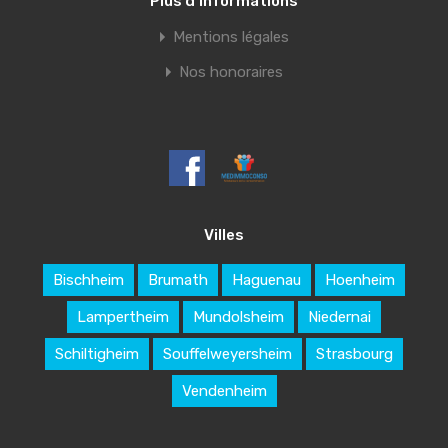
Plus d’informations
Mentions légales
Nos honoraires
Villes
Bischheim
Brumath
Haguenau
Hoenheim
Lampertheim
Mundolsheim
Niedernai
Schiltigheim
Souffelweyersheim
Strasbourg
Vendenheim