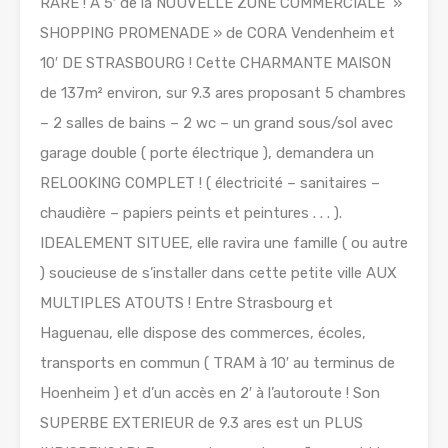
RARE ! A 5′ de la NOUVELLE ZONE COMMERCIALE »
SHOPPING PROMENADE » de CORA Vendenheim et
10′ DE STRASBOURG ! Cette CHARMANTE MAISON
de 137m² environ, sur 9.3 ares proposant 5 chambres
– 2 salles de bains – 2 wc – un grand sous/sol avec
garage double ( porte électrique ), demandera un
RELOOKING COMPLET ! ( électricité – sanitaires –
chaudière – papiers peints et peintures . . . ).
IDEALEMENT SITUEE, elle ravira une famille ( ou autre
) soucieuse de s’installer dans cette petite ville AUX
MULTIPLES ATOUTS ! Entre Strasbourg et
Haguenau, elle dispose des commerces, écoles,
transports en commun ( TRAM à 10′ au terminus de
Hoenheim ) et d’un accès en 2′ à l’autoroute ! Son
SUPERBE EXTERIEUR de 9.3 ares est un PLUS